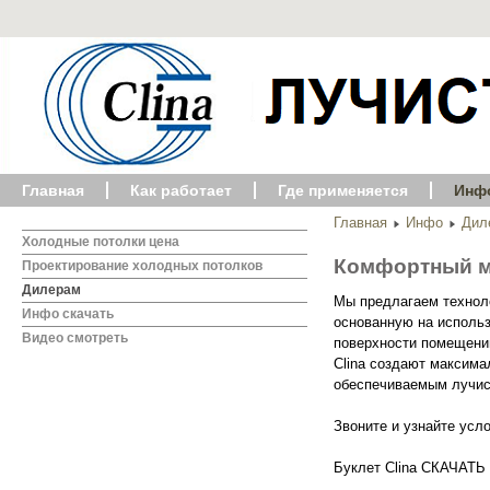
Главная
Как работает
Где применяется
Инф
Главная
Инфо
Дил
Холодные потолки цена
Комфортный ми
Проектирование холодных потолков
Дилерам
Мы предлагаем технол
Инфо скачать
основанную на использ
Видео смотреть
поверхности помещени
Clina создают максима
обеспечиваемым лучис
Звоните и узнайте усл
Буклет Clina СКАЧАТЬ