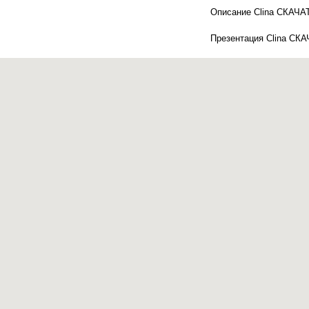
Описание Clina СКАЧА
Презентация Clina СК